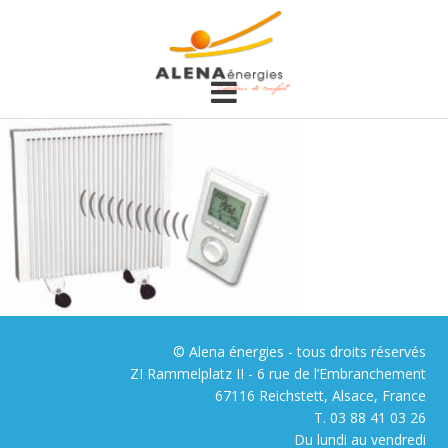
© Alena énergies - tous droits réservés
ZI Rammelplatz II - 6 rue de l’Embranchement
67116 Reichstett, Alsace, France
T. 03 88 41 03 26
Du lundi au vendredi